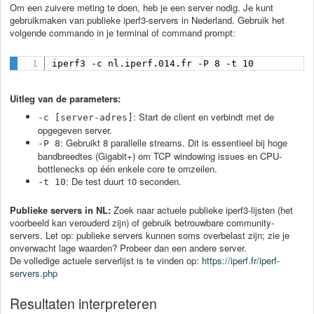
Om een zuivere meting te doen, heb je een server nodig. Je kunt
gebruikmaken van publieke iperf3-servers in Nederland. Gebruik het
volgende commando in je terminal of command prompt:
iperf3 -c nl.iperf.014.fr -P 8 -t 10
Uitleg van de parameters:
: Start de client en verbindt met de
-c [server-adres]
opgegeven server.
: Gebruikt 8 parallelle streams. Dit is essentieel bij hoge
-P 8
bandbreedtes (Gigabit+) om TCP windowing issues en CPU-
bottlenecks op één enkele core te omzeilen.
: De test duurt 10 seconden.
-t 10
Publieke servers in NL:
Zoek naar actuele publieke iperf3-lijsten (het
voorbeeld kan verouderd zijn) of gebruik betrouwbare community-
servers. Let op: publieke servers kunnen soms overbelast zijn; zie je
onverwacht lage waarden? Probeer dan een andere server.
De volledige actuele serverlijst is te vinden op:
https://iperf.fr/iperf-
servers.php
Resultaten interpreteren