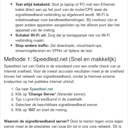
Test altijd bekabeld:
Sluit je laptop of PC met een Ethernet-
kabel direct aan op het punt van de router/CPE waar de
signetbreedband verbinding op afgeleverd wordt. Wi-Fi is
onbetrouwbaar voor bandbreedtemetingen. Bij voorkeur zijn er
geen andere apparaten aangesloten op het aflever punt dan het
apparaat van de meting.
Schakel Wi-Fi uit:
Zorg dat je testapparaat niet via Wi-Fi
verbinding maakt.
Stop andere traffic:
Zet downloads, cloud-back-ups,
streamingdiensten en VPN's uit tijdens de test.
Methode 1: Speedtest.net (Snel en makkelijk)
Speedtest.net van Ookla is de standaard voor een snelle check van je
internet snelheid. Voor de meest accurate resultaten meet je de snelheid
binnen het netwerk van signetbreedband, omdat je hiermee externe
knelpunten op het publieke internet uitsluit.
Ga naar
Speedtest.net
.
Klik op
'Change Server'
(Verander server).
Typ
in de zoekbalk.
signetbreedband
Selecteer de beschikbare signetbreedband server.
Klik op
'GO'
en start de meting.
Waarom de signetbreedband server?
Door te testen tegen onze eigen
server meet je de prestaties van jouw lijn tot in ons core netwerk. Dit is