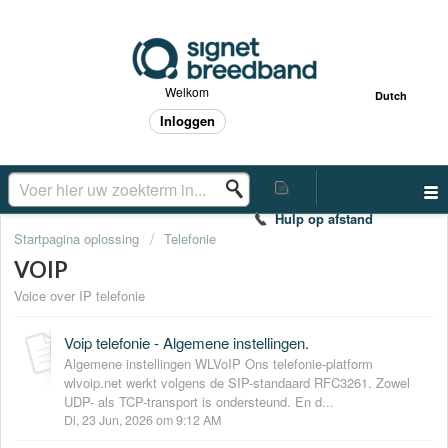
Welkom
Dutch
Inloggen
Hulp op afstand
Startpagina oplossing
Telefonie
VOIP
Voice over IP telefonie
Voip telefonie - Algemene instellingen.
Algemene instellingen WLVoIP Ons telefonie-platform
wlvoip.net werkt volgens de SIP-standaard RFC3261. Zowel
UDP- als TCP-transport is ondersteund. En d...
Di, 23 Jun, 2026 om 9:12 AM