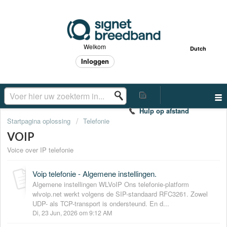
Welkom
Dutch
Inloggen
Hulp op afstand
Startpagina oplossing
Telefonie
VOIP
Voice over IP telefonie
Voip telefonie - Algemene instellingen.
Algemene instellingen WLVoIP Ons telefonie-platform
wlvoip.net werkt volgens de SIP-standaard RFC3261. Zowel
UDP- als TCP-transport is ondersteund. En d...
Di, 23 Jun, 2026 om 9:12 AM