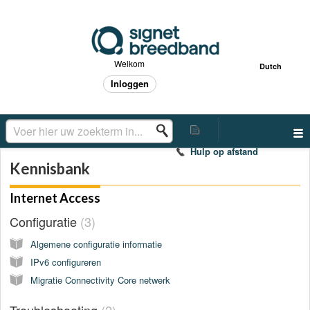
Welkom
Dutch
Inloggen
Hulp op afstand
Kennisbank
Internet Access
Configuratie
3
Algemene configuratie informatie
IPv6 configureren
Migratie Connectivity Core netwerk
Troubleshooting
2